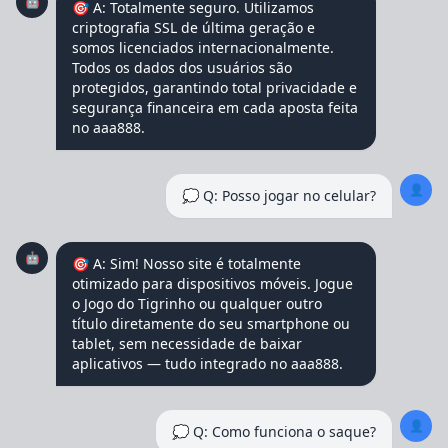
🤖
🎯 A: Totalmente seguro. Utilizamos
criptografia SSL de última geração e
somos licenciados internacionalmente.
Todos os dados dos usuários são
protegidos, garantindo total privacidade e
segurança financeira em cada aposta feita
no aaa888.
👤
💭 Q: Posso jogar no celular?
🤖
🎯 A: Sim! Nosso site é totalmente
otimizado para dispositivos móveis. Jogue
o Jogo do Tigrinho ou qualquer outro
título diretamente do seu smartphone ou
tablet, sem necessidade de baixar
aplicativos — tudo integrado no aaa888.
👤
💭 Q: Como funciona o saque?