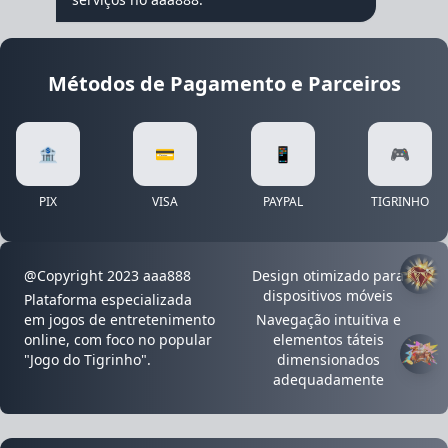
Métodos de Pagamento e Parceiros
🏦
💳
📱
🎮
PIX
VISA
PAYPAL
TIGRINHO
@Copyright 2023 aaa888
Design otimizado para
dispositivos móveis
Plataforma especializada
em jogos de entretenimento
Navegação intuitiva e
online, com foco no popular
elementos táteis
"Jogo do Tigrinho".
dimensionados
adequadamente