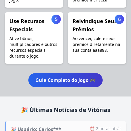
5
6
Use Recursos
Reivindique Seus
Especiais
Prêmios
Ative bônus,
Ao vencer, colete seus
multiplicadores e outros
prêmios diretamente na
recursos especiais
sua conta aaa888.
durante o jogo.
Guia Completo do Jogo 🎮
🎉 Últimas Notícias de Vitórias
⏰ 2 horas atrás
🎉 Usuário: Carlos***