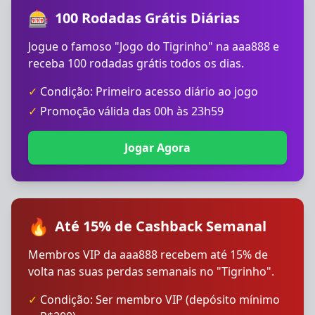
🎰
100 Rodadas Grátis Diárias
Jogue o famoso "Jogo do Tigrinho" na aaa888 e
receba 100 rodadas grátis todos os dias.
✓
Condição: Primeiro acesso diário ao jogo
✓
Promoção válida das 00h às 23h59
Jogar Agora
🔥
Até 15% de Cashback Semanal
Membros VIP da aaa888 recebem até 15% de
volta nas suas perdas semanais no "Tigrinho".
✓
Condição: Ser membro VIP (depósito mínimo