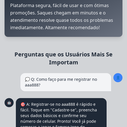
Plataforma segura, fácil de usar e com ótimas
promoções. Saques chegam em minutos e o
atendimento resolve quase todos os problemas
imediatamente. Altamente recomendado!
Perguntas que os Usuários Mais Se
Importam
👤
💭 Q: Como faço para me registrar no
aaa888?
🤖
🎯 A: Registrar-se no aaa888 é rápido e
fácil. Toque em "Cadastre-se", preencha
seus dados básicos e confirme seu
número de celular. Pronto! Você já pode
começar a jogar o famoso Jogo do