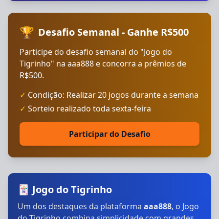
🏆
Desafio Semanal - Ganhe R$500
Participe do desafio semanal do "Jogo do
Tigrinho" na aaa888 e concorra a prêmios de
R$500.
✓
Condição: Realizar 20 jogos durante a semana
✓
Sorteio realizado toda sexta-feira
Participar do Desafio
🃏 Jogo do Tigrinho
Um dos destaques da plataforma
aaa888
, o Jogo
do Tigrinho combina simplicidade com grandes