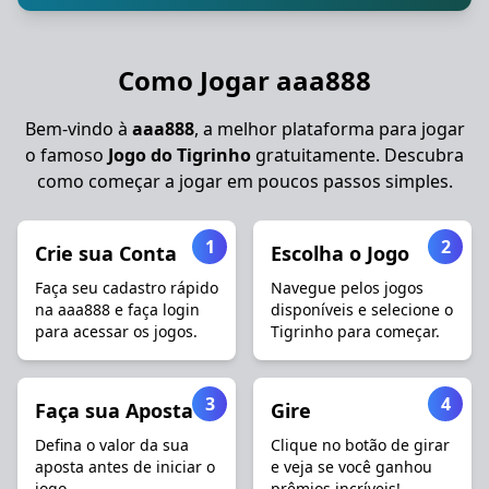
Como Jogar aaa888
Bem-vindo à
aaa888
, a melhor plataforma para jogar
o famoso
Jogo do Tigrinho
gratuitamente. Descubra
como começar a jogar em poucos passos simples.
1
2
Crie sua Conta
Escolha o Jogo
Faça seu cadastro rápido
Navegue pelos jogos
na aaa888 e faça login
disponíveis e selecione o
para acessar os jogos.
Tigrinho para começar.
3
4
Faça sua Aposta
Gire
Defina o valor da sua
Clique no botão de girar
aposta antes de iniciar o
e veja se você ganhou
jogo.
prêmios incríveis!