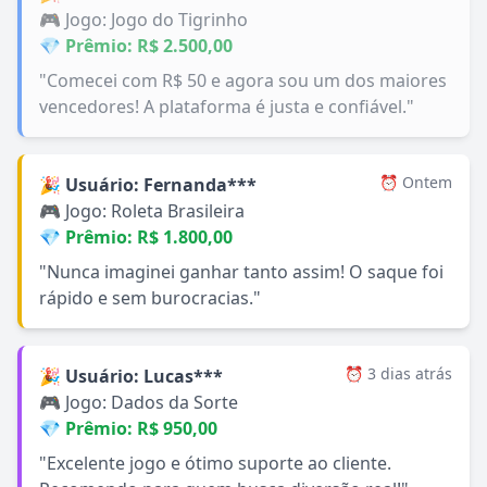
🎮 Jogo: Jogo do Tigrinho
💎 Prêmio: R$ 2.500,00
"Comecei com R$ 50 e agora sou um dos maiores
vencedores! A plataforma é justa e confiável."
⏰ Ontem
🎉 Usuário: Fernanda***
🎮 Jogo: Roleta Brasileira
💎 Prêmio: R$ 1.800,00
"Nunca imaginei ganhar tanto assim! O saque foi
rápido e sem burocracias."
⏰ 3 dias atrás
🎉 Usuário: Lucas***
🎮 Jogo: Dados da Sorte
💎 Prêmio: R$ 950,00
"Excelente jogo e ótimo suporte ao cliente.