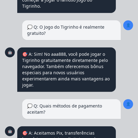
Tigrinho.
👤
💭 Q: O Jogo do Tigrinho é realmente
gratuito?
🤖
🎯 A: Sim! No aaa888, você pode jogar o
Tigrinho gratuitamente diretamente pelo
navegador. Também oferecemos bônus
especiais para novos usuários
experimentarem ainda mais vantagens ao
jogar.
👤
💭 Q: Quais métodos de pagamento
aceitam?
🤖
🎯 A: Aceitamos Pix, transferências