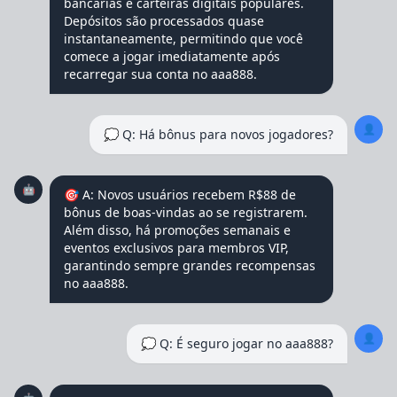
bancárias e carteiras digitais populares.
Depósitos são processados quase
instantaneamente, permitindo que você
comece a jogar imediatamente após
recarregar sua conta no aaa888.
👤
💭 Q: Há bônus para novos jogadores?
🤖
🎯 A: Novos usuários recebem R$88 de
bônus de boas-vindas ao se registrarem.
Além disso, há promoções semanais e
eventos exclusivos para membros VIP,
garantindo sempre grandes recompensas
no aaa888.
👤
💭 Q: É seguro jogar no aaa888?