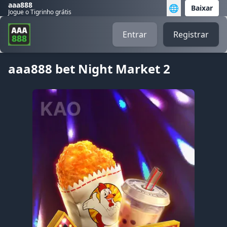
aaa888
🌐
Baixar
Jogue o Tigrinho grátis
Entrar
Registrar
aaa888 bet Night Market 2