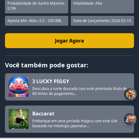
Probabilidade de Ganho Máximo:
Volatilidade: Alta
0.5%
Aposta Mín.-Máx.: 0.2 - 200 BRL
Data de Lançamento: 2024-03-10
Jogar Agora
Você também pode gostar:
3 LUCKY PIGGY
Descubra a sorte dourada com este premiado título de
88 linhas de pagamento...
Baccarat
Embarque em uma jornada mágica com este slot
baseado na mitologia japonesa...