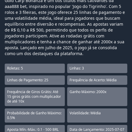
Gold Carp Bonanza é um dos títulos mais cativantes da
aaa888 bet, inspirado no popular 'Jogo do Tigrinho'. Com 5
rolos e 3 fileiras, este jogo oferece 25 linhas de pagamento e
uma volatilidade média, ideal para jogadores que buscam
equilíbrio entre diversão e recompensas. As apostas variam
de R$ 0,10 a R$ 500, permitindo que todos os perfis de
jogadores participem. Ative as rodadas grátis com
multiplicadores e tenha a chance de ganhar até 2000x a sua
aposta. Lançado em julho de 2025, o jogo já se consolida
como um dos destaques da plataforma.
Roletas: 5
Linhas: 3
Linhas de Pagamento: 25
Frequência de Acerto: Média
Frequência de Giros Grátis: Até
Ganho Máximo: 2000x
15 giros grátis com multiplicador
de até 10x
Probabilidade de Ganho Máximo:
Volatilidade: Média
0.5%
Aposta Mín.-Máx.: 0.1 - 500 BRL
Data de Lançamento: 2025-07-07